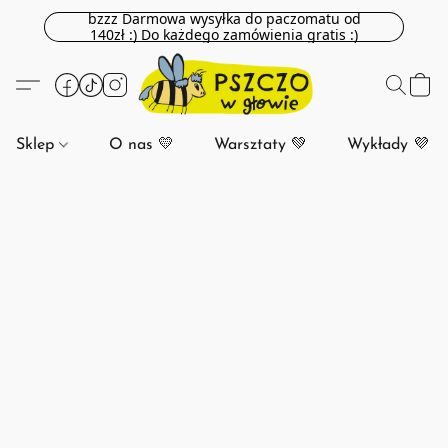
bzzz Darmowa wysyłka do paczomatu od
140zł :) Do każdego zamówienia gratis :)
Sklep
O nas 💛
Warsztaty 💚
Wykłady 💜