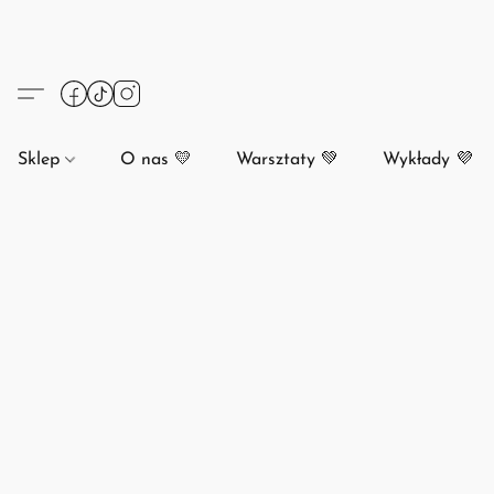
Sklep
O nas 💛
Warsztaty 💚
Wykłady 💜