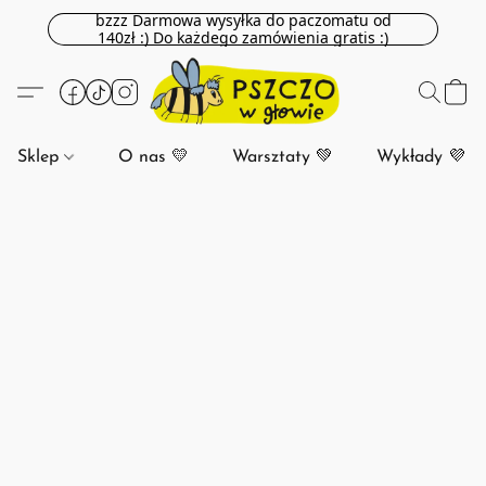
bzzz Darmowa wysyłka do paczomatu od
140zł :) Do każdego zamówienia gratis :)
Sklep
O nas 💛
Warsztaty 💚
Wykłady 💜